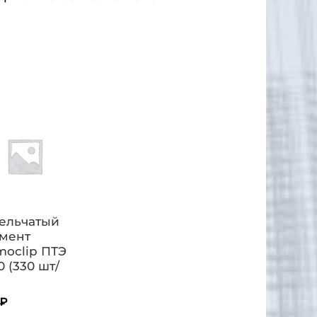
ельчатый
мент
moclip ПТЭ
0 (330 шт/
₽