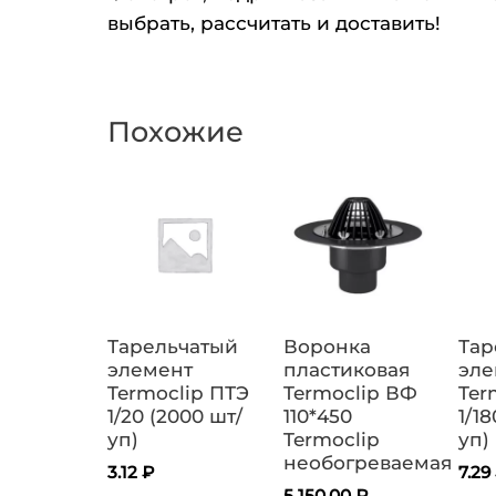
выбрать, рассчитать и доставить!
Похожие
Тарельчатый
Воронка
Тар
элемент
пластиковая
эле
Termoclip ПТЭ
Termoclip ВФ
Ter
1/20 (2000 шт/
110*450
1/18
уп)
Termoclip
уп)
необогреваемая
3.12
₽
7.29
5 150.00
₽