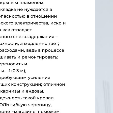
ткрытым пламенем;
кладка не нуждается в
опасностью в отношении
ского электричества, искр и
 как отпадает
ьного снегозадержания –
рхности, а медленно тает;
асходами, ведь в процессе
ашивать и ремонтировать;
ереносить и
 – 1х0,3 м);
 требующим усиления
ущих конструкций; отличной
 карнизы и ендовы.
адежность такой кровли
ОЛЬ гибкую черепицу,
тернет-магазине: поможем