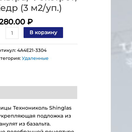
едр (3 м2/уп.)
 280.00
₽
В корзину
тикул:
4A4E21-3304
тегория:
Удаленные
ицы Технониколь Shinglas
укрепляющая подложка из
нулят из базальта.
тно подобранной рецептуре