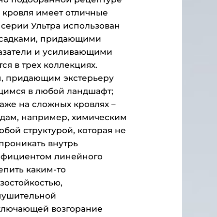
 кровля имеет отличные
 серии Ультра использован
исадками, придающими
азатели и усиливающими
ся в трех коллекциях.
м, придающим экстерьеру
щимся в любой ландшафт;
аже на сложных кровлях –
редам, например, химическим
бой структурой, которая не
 проникать внутрь
ффициентом линейного
епить каким-то
зостойкостью,
нушительной
сключающей возгорание