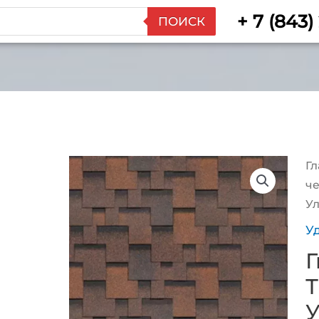
+ 7 (843)
ПОИСК
Гл
ч
Ул
У
Г
У