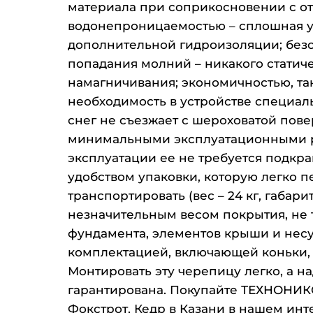
материала при соприкосновении с о
водонепроницаемостью – сплошная у
дополнительной гидроизоляции; без
попадания молний – никакого статиче
намагничивания; экономичностью, так
необходимость в устройстве специал
снег не съезжает с шероховатой пове
минимальными эксплуатационными р
эксплуатации ее не требуется подкр
удобством упаковки, которую легко п
транспортировать (вес – 24 кг, габариты
незначительным весом покрытия, не
фундамента, элементов крыши и нес
комплектацией, включающей коньки,
Монтировать эту черепицу легко, а н
гарантирована. Покупайте ТЕХНОНИК
Фокстрот, Кедр в Казани в нашем ин