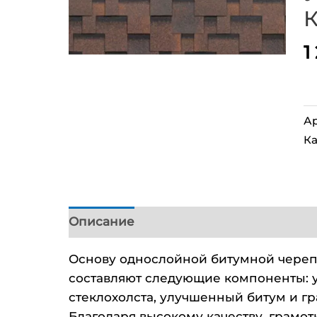
К
1
Ар
Ка
Описание
Детали
Основу однослойной битумной череп
составляют следующие компоненты: 
стеклохолста, улучшенный битум и гра
Благодаря высокому качеству, грамо