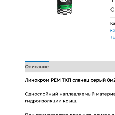
с
Ка
к
Т
Описание
Линокром РЕМ ТКП сланец серый 8м
Однослойный наплавляемый материа
гидроизоляции крыш.
При производстве продукта, основа 