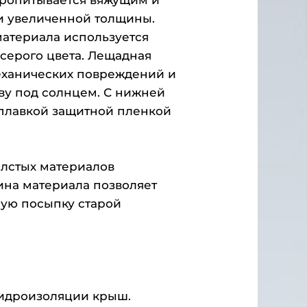
си увеличенной толщины.
материала используется
серого цвета. Лещадная
еханических повреждений и
ву под солнцем. С нижней
оплавкой защитной пленкой
олстых материалов
ина материала позволяет
ную посыпку старой
гидроизоляции крыш.