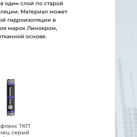
в один слой по старой
оляции. Материал может
вой гидроизоляции в
лоя марок Линокром,
отканной основе.
флекс ТКП
нец серый