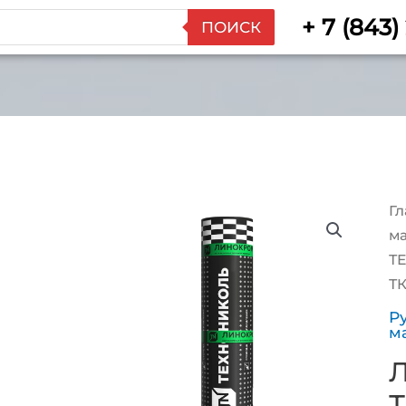
+ 7 (843)
ПОИСК
Гл
м
Т
ТК
Р
м
Т