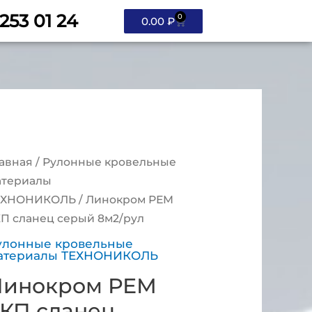
 253 01 24
0
0.00
₽
авная
/
Рулонные кровельные
атериалы
ЕХНОНИКОЛЬ
/ Линокром РЕМ
П сланец серый 8м2/рул
улонные кровельные
атериалы ТЕХНОНИКОЛЬ
Линокром РЕМ
КП сланец