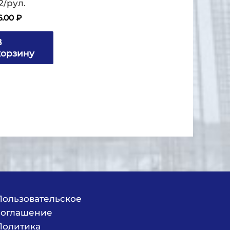
2/рул.
6.00
₽
В
корзину
Пользовательское
соглашение
Политика