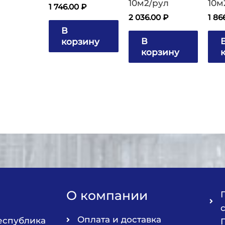
10м2/рул
10м
1 746.00
₽
2 036.00
₽
1 86
В
В
корзину
корзину
О компании
Оплата и доставка
Республика