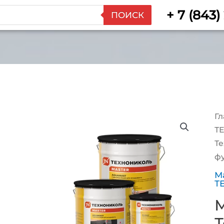
+ 7 (843)
ПОИСК
Гл
Т
Те
фу
М
Т
М
Т