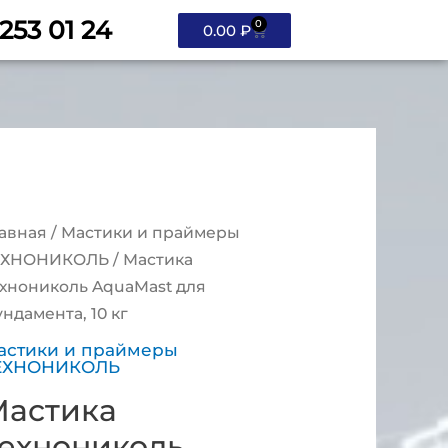
 253 01 24
0
0.00
₽
авная
/
Мастики и праймеры
ЕХНОНИКОЛЬ
/ Мастика
хнониколь AquaMast для
ндамента, 10 кг
астики и праймеры
ЕХНОНИКОЛЬ
астика
ехнониколь