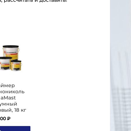
аймер
нониколь
aMast
тумный
овый, 18 кг
1.00
₽