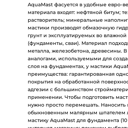
AquaMast фасуется в удобные евро-ведр
материала входят: нефтяной битум; т
растворитель; минеральные наполни
мастики производят обмазочную гид
грунт и эксплуатируемых во влажной
(фундаменты, сваи). Материал подход
металла, железобетона, древесины. 
аналогами, используемыми для созд
слоя на фундаментах, у мастики Aqu
преимущества: гарантированная одно
покрытия на обработанной поверхно
адгезии с большинством стройматери
применении. Чтобы подготовить маст
нужно просто перемешать. Наносить
обыкновенным малярным шпателем л
мастику AquaMast для фундамента (10 
интернет-магазине: поможем выбрать,