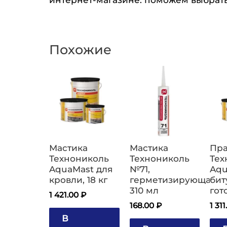
Похожие
Мастика
Мастика
Пр
Технониколь
Технониколь
Тех
AquaMast для
№71,
Aqu
кровли, 18 кг
герметизирующая,
би
310 мл
гот
1 421.00
₽
168.00
₽
1 31
В