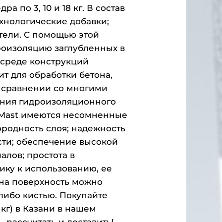
а по 3, 10 и 18 кг. В состав
ехнологические добавки;
тели. С помощью этой
роизоляцию заглубленных в
 среде конструкций
ит для обработки бетона,
В сравнении со многими
ания гидроизоляционного
aMast имеются несомненные
родность слоя; надежность
сти; обеспечение высокой
алов; простота в
ику к использованию, ее
 на поверхность можно
ибо кистью. Покупайте
кг) в Казани в нашем
 рассчитать и доставить!