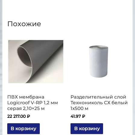
Похожие
ПВХ мембрана
Разделительный слой
Logicroof V-RP 1,2 мм
Технониколь СХ белый
серая 2,10×25 м
1х500 м
22 217.00
₽
41.97
₽
В корзину
В корзину